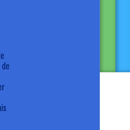
le
 de
er
ais