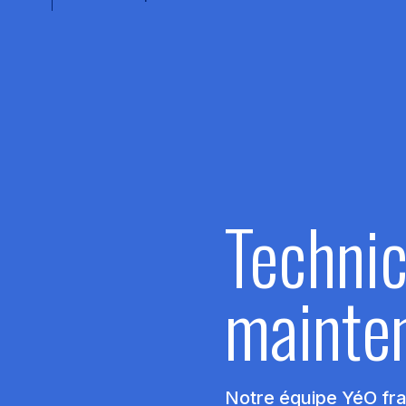
Technic
mainte
Notre équipe YéO fra